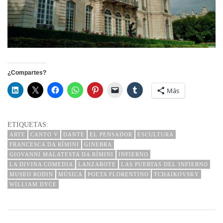
¿Compartes?
Más
ETIQUETAS:
ARTE
CANTO V
DANTE
EL PENSADOR
ESCULTURA
FRANCESCA DA RÍMINI
GINEBRA
GIOVANNI MALATESTA DA RÍMINI
INFIERNO
LA DIVINA COMEDIA
LANZAROTE
LAS PUERTAS DEL INFIERNO
MUSEO RODIN
MÚSICA
POETA FLORENTINO
TCHAIKOVSKY
WILLIAM DYCE