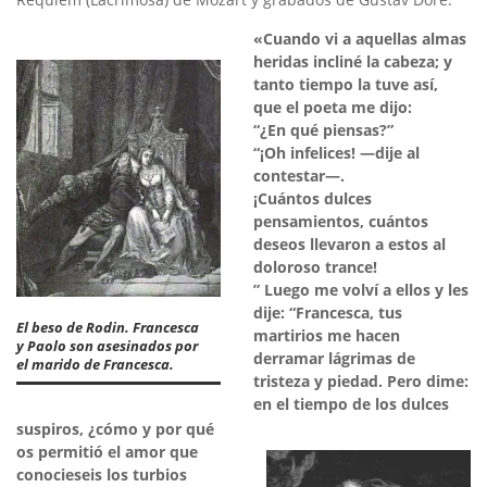
«Cuando vi a aquellas almas
heridas incliné la cabeza; y
tanto tiempo la tuve así,
que el poeta me dijo:
“¿En qué piensas?”
“¡Oh infelices! —dije al
contestar—.
¡Cuántos dulces
pensamientos, cuántos
deseos llevaron a estos al
doloroso trance!
” Luego me volví a ellos y les
dije: “Francesca, tus
El beso de Rodin. Francesca
martirios me hacen
y Paolo son asesinados por
derramar lágrimas de
el marido de Francesca.
tristeza y piedad. Pero dime:
en el tiempo de los dulces
suspiros, ¿cómo y por qué
os permitió el amor que
conocieseis los turbios