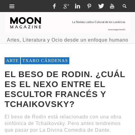
Artes, Literatura y Ocio desde un enfoque humano
ARTE
TXARO CÁRDENAS
EL BESO DE RODIN. ¿CUÁL
ES EL NEXO ENTRE EL
ESCULTOR FRANCÉS Y
TCHAIKOVSKY?
El beso de Rodin está relacionado con una obra
sinfónica de Tchaikovsky. Pero antes tendremos
que pasar por La Divina Comedia de Dante.