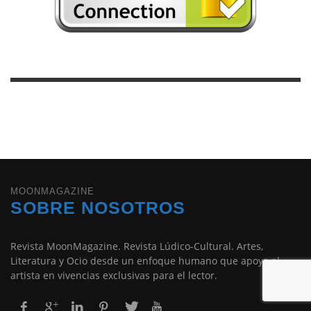
MOONMAGAZINE
SOBRE NOSOTROS
Revista MoonMagazine. Revista Lúdico-Cultural. Artes,
Literatura y Ocio desde un enfoque humano que apoya al
artista en vivencias exclusivas para el lector.