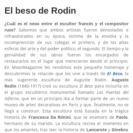
El beso de Rodin
¿Cuál es el nexo entre el escultor francés y el compositor
ruso?
Sabemos que ambos artistas fueron denostados e
infravalorados en su época, víctima de la envidia y la
incomprensión de sus colegas el primero, y de las altas
esferas del arte y del poder político, el segundo. El tiempo y la
genialidad de sus obras fueron los encargados de
restaurarlos en el lugar que merecieron desde el principio.
En MoonMagazine les rendimos este pequeño homenaje y
descubrimos la relación que los une a través de
El Beso
, la
más sugerente escultura de Auguste Rodin.
Auguste
Rodin
(1840-1917) creó su escultura
El Beso
para incluirla en
el grupo escultórico monumental llamado
Las Puertas del
Infierno
, que en un principio iba a formar parte de un nuevo
museo de artes decorativas en París y que, finalmente, no se
llegó a construir. Esta escultura está basada en la trágica
historia de
Francesca Da Rímini
, que se enamoró de
Paolo
,
hermano de su marido. La escultura recrea el momento en
que los amantes, tras leer la historia de
Lanzarote
y
Ginebra
,