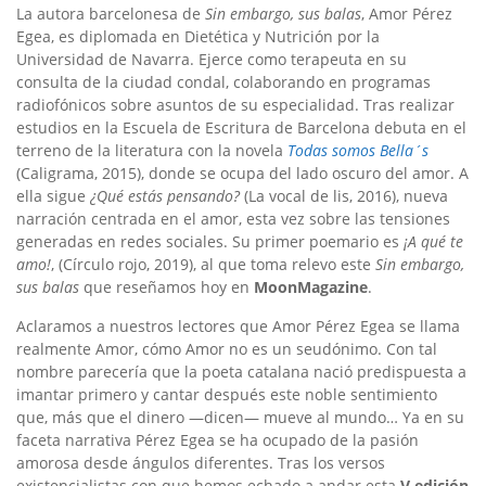
La autora barcelonesa de
Sin embargo, sus balas
, Amor Pérez
Egea, es diplomada en Dietética y Nutrición por la
Universidad de Navarra. Ejerce como terapeuta en su
consulta de la ciudad condal, colaborando en programas
radiofónicos sobre asuntos de su especialidad. Tras realizar
estudios en la Escuela de Escritura de Barcelona debuta en el
terreno de la literatura con la novela
Todas somos Bella´s
(Caligrama, 2015), donde se ocupa del lado oscuro del amor. A
ella sigue
¿Qué estás pensando?
(La vocal de lis, 2016), nueva
narración centrada en el amor, esta vez sobre las tensiones
generadas en redes sociales. Su primer poemario es
¡A qué te
amo!
, (Círculo rojo, 2019), al que toma relevo este
Sin embargo,
sus balas
que reseñamos hoy en
MoonMagazine
.
Aclaramos a nuestros lectores que Amor Pérez Egea se llama
realmente Amor, cómo Amor no es un seudónimo. Con tal
nombre parecería que la poeta catalana nació predispuesta a
imantar primero y cantar después este noble sentimiento
que, más que el dinero —dicen— mueve al mundo… Ya en su
faceta narrativa Pérez Egea se ha ocupado de la pasión
amorosa desde ángulos diferentes. Tras los versos
existencialistas con que hemos echado a andar esta
V edición