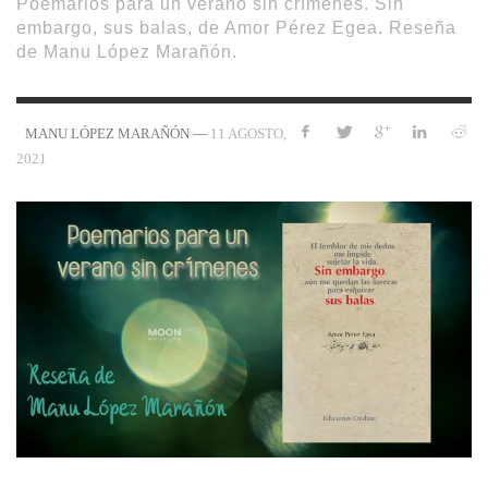
Poemarios para un verano sin crímenes. Sin
embargo, sus balas, de Amor Pérez Egea. Reseña
de Manu López Marañón.
—
11 AGOSTO,
MANU LÓPEZ MARAÑÓN
2021