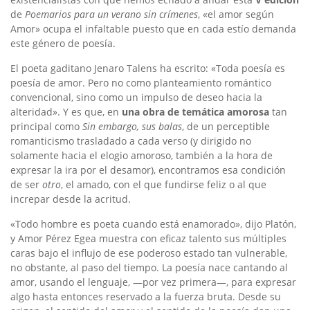
de
Poemarios para un verano sin crímenes
, «el amor según
Amor» ocupa el infaltable puesto que en cada estío demanda
este género de poesía.
El poeta gaditano Jenaro Talens ha escrito: «Toda poesía es
poesía de amor. Pero no como planteamiento romántico
convencional, sino como un impulso de deseo hacia la
alteridad». Y es que, en
una obra de temática amorosa
tan
principal como
Sin embargo, sus balas
, de un perceptible
romanticismo trasladado a cada verso (y dirigido no
solamente hacia el elogio amoroso, también a la hora de
expresar la ira por el desamor), encontramos esa condición
de ser
otro
, el amado, con el que fundirse feliz o al que
increpar desde la acritud.
«Todo hombre es poeta cuando está enamorado», dijo Platón,
y Amor Pérez Egea muestra con eficaz talento sus múltiples
caras bajo el influjo de ese poderoso estado tan vulnerable,
no obstante, al paso del tiempo. La poesía nace cantando al
amor, usando el lenguaje, —por vez primera—, para expresar
algo hasta entonces reservado a la fuerza bruta. Desde su