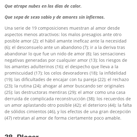
Que atrape nubes en los días de calor.
Que sepa de sexo sabio y de amores sin infiernos.
Una serie de 19 composiciones muestran al amor desde
aspectos menos atractivos: los malos presagios ante otro
posible amor (2); el hábil amante ineficaz ante la necesidad
(6); el desconsuelo ante un abandono (7); ir a la deriva tras
abandonar lo que fue un nido de amor (8); las sensaciones
negativas generadas por cualquier amor (13); los riesgos de
los amantes adulterinos (16); el despecho que lleva a la
promiscuidad (17); los celos devoradores (18); la infidelidad
(19); las dificultades de encajar con tu pareja (22); el rechazo
(23); la rutina (24); ahogar al amor buscando ser originales
(25); las destructoras mentiras (29); el amor como una casa
derruida de complicada reconstrucción (38); los recuerdos de
un amor aplastando otro posible (42); el deterioro (44); la falta
de sólidos cimientos (46), y los efectos de una gran decepción
(47) retratan al amor de forma ciertamente poco amable.