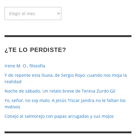
Archivo
de
la
revista
¿TE LO PERDISTE?
Irene M. O., filosofía
Y de repente esta lluvia, de Sergio Royo: cuando nos moja la
realidad
Noche de sábado. Un relato breve de Teresa Zurdo Gil
Yo, señor, no soy malo. A Jesús Tíscar Jandra no le faltan los
motivos
Conejo al salmorejo con papas arrugadas y sus mojos