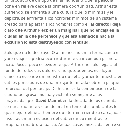
un producto de un tipo de mal mundano, que la película
pone en relieve desde la primera oportunidad. Arthur está
sufriendo, se enfrenta a una cultura que lo minimiza y le
deplora, se enfrenta a los horrores mínimos de un sistema
creado para aplastar a los hombres como él.
El director deja
claro que Arthur Fleck es un marginal, que no encaja en la
ciudad en la que pertenece y que esa alienación hacia la
exclusión lo está destruyendo con lentitud.
Sólo que no lo destruye. O al menos, no en la forma como el
guion sugiere podría ocurrir durante su incómoda primera
hora. Poco a poco es evidente que Arthur no sólo llegará al
fondo de todos sus dolores, sino que, además, ese lugar
siniestro esconde un monstruo que el argumento muestra en
sutiles pinceladas de una intrigante mirada sobre la psique
retorcida del personaje. De hecho, es la combinación de la
ciudad peligrosa, mustia y violenta semejante a las
imaginadas por
David Mamet
en la década de los ochenta,
con una radiante visión del mal en tonos deslumbrantes lo
que mejor define al hombre que termina riendo a carcajadas
insólitas en una estación del subterráneo mientras le
propinan una brutal paliza. Ambas cosas mezcladas entre sí,