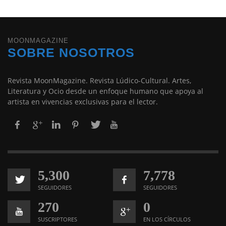
MOONMAGAZINE
SOBRE NOSOTROS
Revista MoonMagazine. Revista Lúdico-Cultural. Artes,
Literatura y Ocio desde un enfoque humano que apoya al
artista en vivencias exclusivas para el lector.
5,300
7,778
SEGUIDORES
SEGUIDORES
270
0
SUSCRIPTORES
EN LOS CÍRCULOS