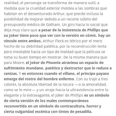
realidad, el personaje se transforma de manera sutil, a
medida que la crueldad exterior moldea a las sombras que
habitan en el desventurado Arthur, que pierde incluso la
posibilidad de mejorar debido a un recorte súbito del
presupuesto médico de Gotham. Un giro hacia lo social que
deja muy claro que
a pesar de la insistencia de Phillips que
su Joker tiene poco que ver con la versión en cómic, hay un
vínculo entre ambos.
Arthur Fleck es tétrico por el mero
hecho de su debilidad patética, por la reconstrucción lenta
pero inevitable hacia un tipo de maldad que la película se
toma su buen tiempo en mostrar. De la misma manera que
para Moore,
el Joker de Phoenix atraviesa un espacio de
sufrimiento mundano, patético y destructor que lo reduce a
cenizas.
Y
es entonces cuando el villano, el príncipe payaso
emerge del rostro del hombre enfermo
. Con su traje a tres
colores, la absoluta libertad de la locura — o la amoralidad,
como se le mire — y un viraje hacia la ultraviolencia entre lo
elegante y lo extravagante, el Joker de Phillips
es un símbolo
de cierta versión de los males contemporáneos
reconvertido en un símbolo de contracultura, horror y
cierta vulgaridad escénica con tintes de pesadilla.