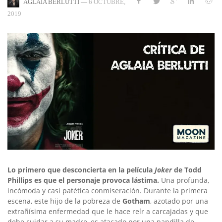
—
6 OCTUBRE,
AGLAIA BERLUTTI
2019
Lo primero que desconcierta en la película
Joker
de Todd
Phillips es que el personaje provoca lástima.
Una profunda,
incómoda y casi patética conmiseración. Durante la primera
escena, este hijo de la pobreza de
Gotham
, azotado por una
extrañísima enfermedad que le hace reír a carcajadas y que
debe cuidar a su madre, es atacado por una pandilla de