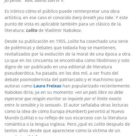
yo pensé: “vale, buena suerte”».
Es irónico cómo el público puede reinterpretar una obra
artística, en ese caso el conocido
Every breath you take
. Y este
punto de vista es aplicable también para un clásico de la
literatura:
Lolita
de Vladimir Nabokov.
Desde su publicación en 1955,
Lolita
ha cosechado una serie
de polémicas y debates que todavía hoy se mantienen,
revitalizados por la evolución de la moral de una época a otra.
Lo que en los cincuenta se encontraba como libidinoso y solo
digno de ser publicado en una editorial de literatura
pseudoerótica, ha pasado, en los dos mil, a ser fruto del
debate posmodernista del patriarcado y el machismo que
autoras como
Laura Freixas
han popularizado recientemente.
Nabokov diría, ya en su momento:
«en un país libre no debe
esperarse que ningún escritor se inquiete por el límite exacto
entre lo sensible y lo sensual».
El autor señalaba otras lecturas
como la idea de cómo Europa (Humbert) pervirtió al Nuevo
Mundo (Lolita) o su reflejo de sus escarceos con la literatura
romántica o la lengua inglesa. Pero ¿qué es
Lolita
después de
tantos años desde que apareciese como la víctima de un