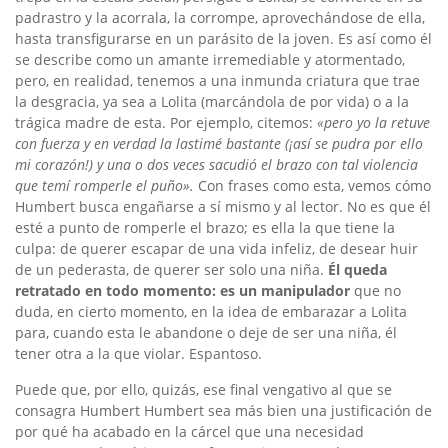
padrastro y la acorrala, la corrompe, aprovechándose de ella,
hasta transfigurarse en un parásito de la joven. Es así como él
se describe como un amante irremediable y atormentado,
pero, en realidad, tenemos a una inmunda criatura que trae
la desgracia, ya sea a Lolita (marcándola de por vida) o a la
trágica madre de esta. Por ejemplo, citemos:
«pero yo la retuve
con fuerza y en verdad la lastimé bastante (¡así se pudra por ello
mi corazón!) y una o dos veces sacudió el brazo con tal violencia
que temí romperle el puño».
Con frases como esta, vemos cómo
Humbert busca engañarse a sí mismo y al lector. No es que él
esté a punto de romperle el brazo; es ella la que tiene la
culpa: de querer escapar de una vida infeliz, de desear huir
de un pederasta, de querer ser solo una niña.
Él queda
retratado en todo momento: es un manipulador
que no
duda, en cierto momento, en la idea de embarazar a Lolita
para, cuando esta le abandone o deje de ser una niña, él
tener otra a la que violar. Espantoso.
Puede que, por ello, quizás, ese final vengativo al que se
consagra Humbert Humbert sea más bien una justificación de
por qué ha acabado en la cárcel que una necesidad