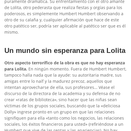
puramente dramática. Su enfrentamiento con el otro amante
de Lolita, otro pederasta que realiza fiestas y orgías para los
poderosos, es simplemente Humbert Humbert observando a
otro de su calaña y, cualquier afirmación que hace de este
otro patético ser, podría ser aplicable al patético ser que es él
mismo.
Un mundo sin esperanza para Lolita
Otro aspecto terrorífico de la obra es que no hay esperanza
para Lolita.
En ningún momento. Fuera de Humbert Humbert,
tampoco halla nada que la ayude: su autoritaria madre, sus
amigas entre lo naíf y la madurez precoz, aquellos que
intentan aprovecharse de ella, sus profesores… Véase el
discurso de la directora de la academia y su defensa de no
crear «ratas de biblioteca», sino hacer que las niñas sean
víctimas de los grupos sociales, buscando que la «deliciosa
Dolly» ingrese pronto en un grupo en que las relaciones
signifiquen para ella «tanto como los negocios, las relaciones
sociales, los éxitos financieros para usted» (refiriéndose a un
Humbert que vive de las rentas y las apariencias). No hay