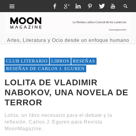
Artes, Literatura y Ocio desde un enfoque humano
CLUB LITERARIO
LIBROS
RESEÑAS
RESEÑAS DE CARLOS J. EGUREN
LOLITA DE VLADIMIR
NABOKOV, UNA NOVELA DE
TERROR
Lolita, un libro necesario para el debate y la
reflexión. Carlos J. Eguren para Revista
MoonMagazine.