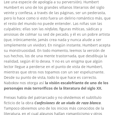
Lee una especie de apología a su perversión). Humbert
Humbert es uno de los grandes villanos literarios del siglo
veinte y confiesa, a través de las páginas, ser un pederasta,
pero lo hace como si esto fuera un delirio romántico más, que
el resto del mundo no puede entender. Las niñas son las
culpables; ellas son las
nínfulas
, figuras míticas, sádicas y
ansiosas de colmar su sed de pecado, y él es un pobre artista
(que, irónicamente, jamás crea nada y nunca alude a ser
simplemente un vividor). En ningún instante, Humbert acepta
su monstruosidad. En todo momento, leemos la versión de
sus hechos, los de una mente trastornada, que desdibuja la
realidad, según él lo desea. Y no es un enigma que algún
lector llegue a perderse en el punto de vista de Humbert,
mientras que otros nos topamos con un ser espeluznante.
Desde su punto de vista, todo lo que hace es correcto.
Nabokov nos otorga así
la visión escalofriante de uno de los
personajes más terroríficos de la literatura del siglo XX.
Freixas habla del patriarcado y no olvidemos el subtítulo
ficticio de la obra
Confesiones de un viudo de raza blanca
.
Tampoco obviemos uno de los inicios más conocidos de la
literatura, en el cual algunos hallan romanticismo y otros