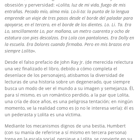
obsesión y perversidad:
«Lolita, luz de mi vida, fuego de mis
entrañas. Pecado mío, alma mía. Lo-li-ta: la punta de la lengua
emprende un viaje de tres pasos desde el borde del paladar para
apoyarse, en el tercero, en el borde de los dientes. Lo. Li. Ta.
Era
Lo, sencillamente Lo, por mañana, un metro cuarenta y ocho de
estatura con pies descalzos. Era Lola con pantalones. Era Dolly en
la escuela. Era Dolores cuando firmaba. Pero en mis brazos era
siempre Lolita».
Desde el falso prefacio de John Ray Jr. (de merecida relectura
una vez finalizado el libro, debido a cómo completa el
desenlace de los personajes), atisbamos la diversidad de
lecturas de una historia sobre un degenerado, que siempre
busca un modo de ver el mundo a su imagen y semejanza. Él,
para sí mismo, es un romántico perdido, a la par que Lolita,
una cría de doce años, es una peligrosa tentación; en ningún
momento, ve la realidad como es (o no le interesa verla): él es
un pederasta y Lolita es una víctima.
Mediante los mecanismos dignos de una bestia, Humbert
(con su manía de referirse a sí mismo en tercera persona)
trepa en la escala social, persigue a Lolita, se convierte en su