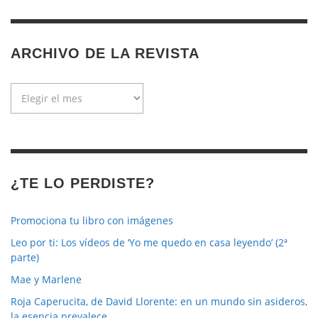
ARCHIVO DE LA REVISTA
Archivo
de
la
revista
¿TE LO PERDISTE?
Promociona tu libro con imágenes
Leo por ti: Los vídeos de ‘Yo me quedo en casa leyendo’ (2ª
parte)
Mae y Marlene
Roja Caperucita, de David Llorente: en un mundo sin asideros,
la esencia prevalece