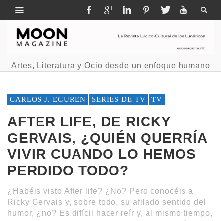
Artes, Literatura y Ocio desde un enfoque humano
CARLOS J. EGUREN
SERIES DE TV
TV
AFTER LIFE, DE RICKY
GERVAIS, ¿QUIÉN QUERRÍA
VIVIR CUANDO LO HEMOS
PERDIDO TODO?
¿Habéis visto After life? ¿No? Pero conocéis a
Ricky Gervais y, sobre todo, su afilado sentido del
humor, ¿no? Es difícil hacer reír y, al mismo tiempo,