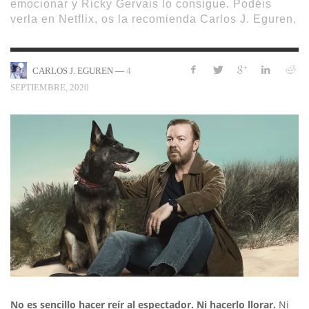
emocionar y Ricky Gervais lo consigue. Podéis
verla en Netflix, os la recomienda Carlos J. Eguren,
—
4
CARLOS J. EGUREN
SEPTIEMBRE, 2020
No es sencillo hacer reír al espectador. Ni hacerlo llorar.
Ni