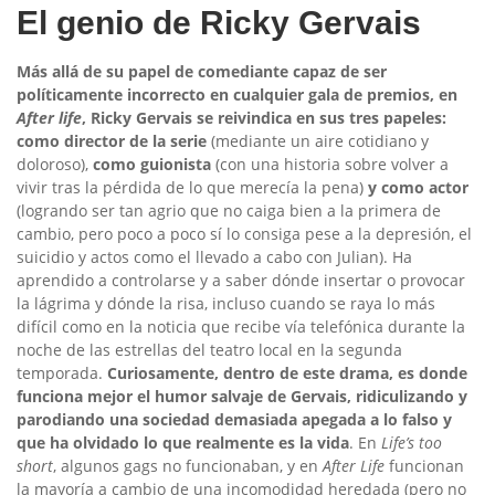
El genio de Ricky Gervais
Más allá de su papel de comediante capaz de ser
políticamente incorrecto en cualquier gala de premios, en
After life
, Ricky Gervais se reivindica en sus tres papeles:
como director de la serie
(mediante un aire cotidiano y
doloroso),
como guionista
(con una historia sobre volver a
vivir tras la pérdida de lo que merecía la pena)
y como actor
(logrando ser tan agrio que no caiga bien a la primera de
cambio, pero poco a poco sí lo consiga pese a la depresión, el
suicidio y actos como el llevado a cabo con Julian). Ha
aprendido a controlarse y a saber dónde insertar o provocar
la lágrima y dónde la risa, incluso cuando se raya lo más
difícil como en la noticia que recibe vía telefónica durante la
noche de las estrellas del teatro local en la segunda
temporada.
Curiosamente, dentro de este drama, es donde
funciona mejor el humor salvaje de Gervais, ridiculizando y
parodiando una sociedad demasiada apegada a lo falso y
que ha olvidado lo que realmente es la vida
. En
Life’s too
short
, algunos gags no funcionaban, y en
After Life
funcionan
la mayoría a cambio de una incomodidad heredada (pero no