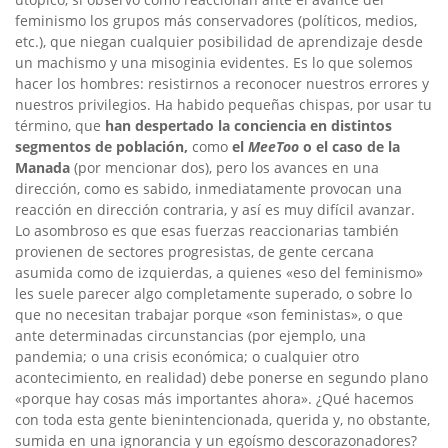
feminismo los grupos más conservadores (políticos, medios,
etc.), que niegan cualquier posibilidad de aprendizaje desde
un machismo y una misoginia evidentes. Es lo que solemos
hacer los hombres: resistirnos a reconocer nuestros errores y
nuestros privilegios. Ha habido pequeñas chispas, por usar tu
término, que
han despertado la conciencia en distintos
segmentos de población,
como
el
MeeToo
o el caso de la
Manada
(por mencionar dos), pero los avances en una
dirección, como es sabido, inmediatamente provocan una
reacción en dirección contraria, y así es muy difícil avanzar.
Lo asombroso es que esas fuerzas reaccionarias también
provienen de sectores progresistas, de gente cercana
asumida como de izquierdas, a quienes «eso del feminismo»
les suele parecer algo completamente superado, o sobre lo
que no necesitan trabajar porque «son feministas», o que
ante determinadas circunstancias (por ejemplo, una
pandemia; o una crisis económica; o cualquier otro
acontecimiento, en realidad) debe ponerse en segundo plano
«porque hay cosas más importantes ahora». ¿Qué hacemos
con toda esta gente bienintencionada, querida y, no obstante,
sumida en una ignorancia y un egoísmo descorazonadores?