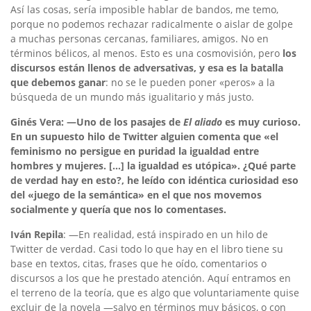
Así las cosas, sería imposible hablar de bandos, me temo,
porque no podemos rechazar radicalmente o aislar de golpe
a muchas personas cercanas, familiares, amigos. No en
términos bélicos, al menos. Esto es una cosmovisión, pero
los
discursos están llenos de adversativas, y esa es la batalla
que debemos ganar
: no se le pueden poner «peros» a la
búsqueda de un mundo más igualitario y más justo.
Ginés Vera: —Uno de los pasajes de
El aliado
es muy curioso.
En un supuesto hilo de Twitter alguien comenta que «el
feminismo no persigue en puridad la igualdad entre
hombres y mujeres. […] la igualdad es utópica». ¿Qué parte
de verdad hay en esto?, he leído con idéntica curiosidad eso
del «juego de la semántica» en el que nos movemos
socialmente y quería que nos lo comentases.
Iván Repila
: —En realidad, está inspirado en un hilo de
Twitter de verdad. Casi todo lo que hay en el libro tiene su
base en textos, citas, frases que he oído, comentarios o
discursos a los que he prestado atención. Aquí entramos en
el terreno de la teoría, que es algo que voluntariamente quise
excluir de la novela —salvo en términos muy básicos, o con