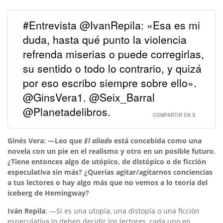
#Entrevista @IvanRepila: «Esa es mi
duda, hasta qué punto la violencia
refrenda miserias o puede corregirlas,
su sentido o todo lo contrario, y quizá
por eso escribo siempre sobre ello».
@GinsVera1. @Seix_Barral
@Planetadelibros.
COMPARTIR EN X
Ginés Vera: —Leo que
El aliado
está concebida como una
novela con un pie en el realismo y otro en un posible futuro.
¿Tiene entonces algo de utópico, de distópico o de ficción
especulativa sin más? ¿Querías agitar/agitarnos conciencias
a tus lectores o hay algo más que no vemos a lo teoría del
iceberg de Hemingway?
Iván Repila
: —Si es una utopía, una distopía o una ficción
especulativa lo deben decidir los lectores, cada uno en