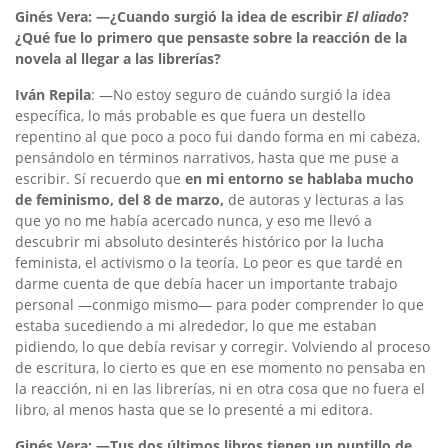
Ginés Vera: —¿Cuando surgió la idea de escribir
El aliado
?
¿Qué fue lo primero que pensaste sobre la reacción de la
novela al llegar a las librerías?
Iván Repila
: —No estoy seguro de cuándo surgió la idea
específica, lo más probable es que fuera un destello
repentino al que poco a poco fui dando forma en mi cabeza,
pensándolo en términos narrativos, hasta que me puse a
escribir. Sí recuerdo que
en mi entorno se hablaba mucho
de feminismo, del 8 de marzo,
de autoras y lecturas a las
que yo no me había acercado nunca, y eso me llevó a
descubrir mi absoluto desinterés histórico por la lucha
feminista, el activismo o la teoría. Lo peor es que tardé en
darme cuenta de que debía hacer un importante trabajo
personal —conmigo mismo— para poder comprender lo que
estaba sucediendo a mi alrededor, lo que me estaban
pidiendo, lo que debía revisar y corregir. Volviendo al proceso
de escritura, lo cierto es que en ese momento no pensaba en
la reacción, ni en las librerías, ni en otra cosa que no fuera el
libro, al menos hasta que se lo presenté a mi editora.
Ginés Vera: —Tus dos últimos libros tienen un puntillo de