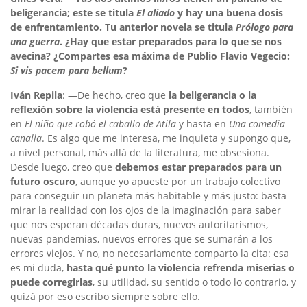
beligerancia; este se titula
El aliado
y hay una buena dosis
de enfrentamiento. Tu anterior novela se titula
Prólogo para
una guerra
. ¿Hay que estar preparados para lo que se nos
avecina? ¿Compartes esa máxima de Publio Flavio Vegecio:
Si vis pacem para bellum
?
Iván Repila
: —De hecho, creo que
la beligerancia o la
reflexión sobre la violencia está presente en todos
, también
en
El niño que robó el caballo de Atila
y hasta en
Una comedia
canalla
. Es algo que me interesa, me inquieta y supongo que,
a nivel personal, más allá de la literatura, me obsesiona.
Desde luego, creo que
debemos estar preparados para un
futuro oscuro
, aunque yo apueste por un trabajo colectivo
para conseguir un planeta más habitable y más justo: basta
mirar la realidad con los ojos de la imaginación para saber
que nos esperan décadas duras, nuevos autoritarismos,
nuevas pandemias, nuevos errores que se sumarán a los
errores viejos. Y no, no necesariamente comparto la cita: esa
es mi duda,
hasta qué punto la violencia refrenda miserias o
puede corregirlas
, su utilidad, su sentido o todo lo contrario, y
quizá por eso escribo siempre sobre ello.