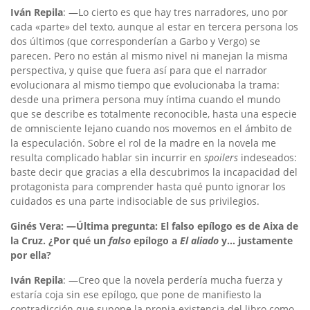
Iván Repila
: —Lo cierto es que hay tres narradores, uno por
cada «parte» del texto, aunque al estar en tercera persona los
dos últimos (que corresponderían a Garbo y Vergo) se
parecen. Pero no están al mismo nivel ni manejan la misma
perspectiva, y quise que fuera así para que el narrador
evolucionara al mismo tiempo que evolucionaba la trama:
desde una primera persona muy íntima cuando el mundo
que se describe es totalmente reconocible, hasta una especie
de omnisciente lejano cuando nos movemos en el ámbito de
la especulación. Sobre el rol de la madre en la novela me
resulta complicado hablar sin incurrir en
spoilers
indeseados:
baste decir que gracias a ella descubrimos la incapacidad del
protagonista para comprender hasta qué punto ignorar los
cuidados es una parte indisociable de sus privilegios.
Ginés Vera: —Última pregunta: El falso epílogo es de Aixa de
la Cruz. ¿Por qué un
falso
epílogo a
El aliado
y… justamente
por ella?
Iván Repila
: —Creo que la novela perdería mucha fuerza y
estaría coja sin ese epílogo, que pone de manifiesto la
contradicción que supone la propia existencia del libro como