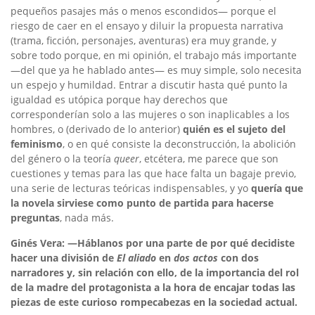
pequeños pasajes más o menos escondidos— porque el
riesgo de caer en el ensayo y diluir la propuesta narrativa
(trama, ficción, personajes, aventuras) era muy grande, y
sobre todo porque, en mi opinión, el trabajo más importante
—del que ya he hablado antes— es muy simple, solo necesita
un espejo y humildad. Entrar a discutir hasta qué punto la
igualdad es utópica porque hay derechos que
corresponderían solo a las mujeres o son inaplicables a los
hombres, o (derivado de lo anterior)
quién es el sujeto del
feminismo
, o en qué consiste la deconstrucción, la abolición
del género o la teoría
queer
, etcétera, me parece que son
cuestiones y temas para las que hace falta un bagaje previo,
una serie de lecturas teóricas indispensables, y yo
quería que
la novela sirviese como punto de partida para hacerse
preguntas
, nada más.
Ginés Vera: —Háblanos por una parte de por qué decidiste
hacer una división de
El aliado
en
dos actos
con dos
narradores y, sin relación con ello, de la importancia del rol
de la madre del protagonista a la hora de encajar todas las
piezas de este curioso rompecabezas en la sociedad actual.