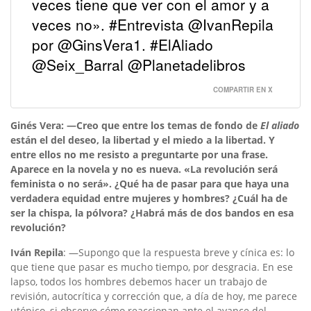
veces tiene que ver con el amor y a
veces no». #Entrevista @IvanRepila
por @GinsVera1. #ElAliado
@Seix_Barral @Planetadelibros
COMPARTIR EN X
Ginés Vera: —Creo que entre los temas de fondo de
El aliado
están el del deseo, la libertad y el miedo a la libertad. Y
entre ellos no me resisto a preguntarte por una frase.
Aparece en la novela y no es nueva. «La revolución será
feminista o no será». ¿Qué ha de pasar para que haya una
verdadera equidad entre mujeres y hombres? ¿Cuál ha de
ser la chispa, la pólvora? ¿Habrá más de dos bandos en esa
revolución?
Iván Repila
: —Supongo que la respuesta breve y cínica es: lo
que tiene que pasar es mucho tiempo, por desgracia. En ese
lapso, todos los hombres debemos hacer un trabajo de
revisión, autocrítica y corrección que, a día de hoy, me parece
utópico, si observo cómo reaccionan ante el avance del