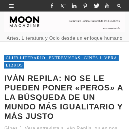
Artes, Literatura y Ocio desde un enfoque humano
CLUB LITERARIO
ENTREVISTAS
GINÉS J. VERA
LIBROS
IVÁN REPILA: NO SE LE
PUEDEN PONER «PEROS» A
LA BÚSQUEDA DE UN
MUNDO MÁS IGUALITARIO Y
MÁS JUSTO
Gines J. Vera entrevista a Iván Repila, quien nos