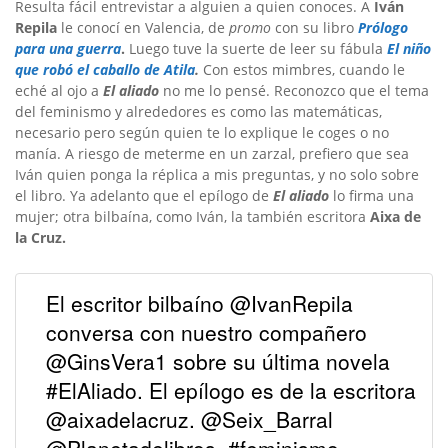
Resulta fácil entrevistar a alguien a quien conoces. A
Iván
Repila
le conocí en Valencia, de
promo
con su libro
Prólogo
para una guerra
.
Luego tuve la suerte de leer su fábula
El niño
que robó el caballo de Atila
.
Con estos mimbres, cuando le
eché al ojo a
El aliado
no me lo pensé. Reconozco que el tema
del feminismo y alrededores es como las matemáticas,
necesario pero según quien te lo explique le coges o no
manía. A riesgo de meterme en un zarzal, prefiero que sea
Iván quien ponga la réplica a mis preguntas, y no solo sobre
el libro. Ya adelanto que el epílogo de
El aliado
lo firma una
mujer; otra bilbaína, como Iván, la también escritora
Aixa de
la Cruz.
El escritor bilbaíno @IvanRepila
conversa con nuestro compañero
@GinsVera1 sobre su última novela
#ElAliado. El epílogo es de la escritora
@aixadelacruz. @Seix_Barral
@Planetadelibros. #feminismo